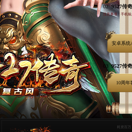
02
9527
注意事项：
手机输
安卓系统
03
9527传
10周
耗资百万